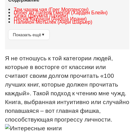
Три чашки чая (Грег Мортенсон)
Побег из Лагеря смерти (Харден Блейн)
Тезка (Джумпа Лахири)
Песня Кахунши (Аноша Ирани)
Папийон Мотылёк (Анри Шарьер)
Показать ещё
▼
Я не отношусь к той категории людей,
которые в восторге от классики или
считают своим долгом прочитать «100
лучших книг, которые должен прочитать
каждый». Такой подход к чтению мне чужд.
Книга, выбранная интуитивно или случайно
попавшаяся – вот главная фишка,
способствующая прогрессу личности.