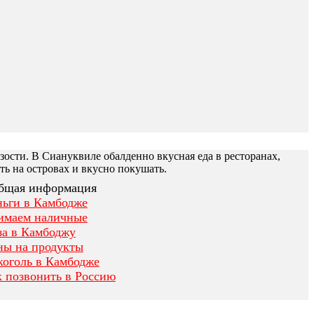
ости. В Сиануквиле обалденно вкусная еда в ресторанах,
ть на островах и вкусно покушать.
бщая информация
ньги в Камбодже
имаем наличные
за в Камбоджу
ны на продукты
коголь в Камбодже
 позвонить в Россию