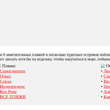
6 замечательных пляжей и несколько чудесных островов поблиз
т заехать хотя бы на недельку, чтобы накупаться в море, побыва
Пляжи:
О
Серендипити
•
Де
Отрес
•
Сн
Сокха
•
Ви
Индепенденс
•
Це
Кох Ронг
•
Ал
ВСЕ ПЛЯЖИ
•
Как