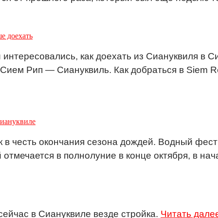
е доехать
 интересовались, как доехать из Сиануквиля в Си
Сием Рип — Сиануквиль. Как добраться в Siem R
Сиануквиле
к в честь окончания сезона дождей. Водный фес
й отмечается в полнолуние в конце октября, в на
сейчас в Сиануквиле везде стройка.
Читать дале