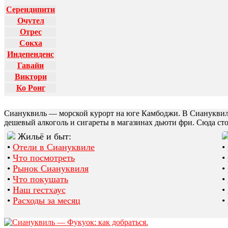
Об авторах
Серендипити
Очутел
Отрес
Сокха
Индепенденс
Гавайи
Виктори
Ко Ронг
Сиануквиль — морской курорт на юге Камбоджи. В Сиануквиле 
дешевый алкоголь и сигареты в магазинах дьюти фри. Сюда стои
Жильё и быт:
•
Отели в Сиануквиле
•
•
Что посмотреть
•
•
Рынок Сиануквиля
•
•
Что покушать
•
•
Наш гестхаус
•
•
Расходы за месяц
•