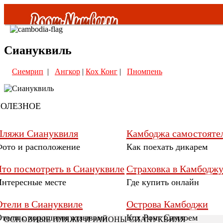
Сиануквиль
Все страны
Сиемрип
|
Ангкор
|
Кох Конг
|
Пномпень
Таиланд
ОАЭ
ОЛЕЗНОЕ
Малайзия
Пляжи Сиануквиля
Камбоджа самостояте
ото и расположение
Как поехать дикарем
Турция
Что посмотреть в Сиануквиле
Страховка в Камбодж
Шри Ланка
нтересные месте
Где купить онлайн
Отели в Сиануквиле
Острова Камбоджи
Вьетнам
тели с хорошими отзывами
Кох Ронг Самлоем
ОСНОВНЫЕ ПЛЯЖИ И РАЙОНЫ СИАНУКВИЛЯ