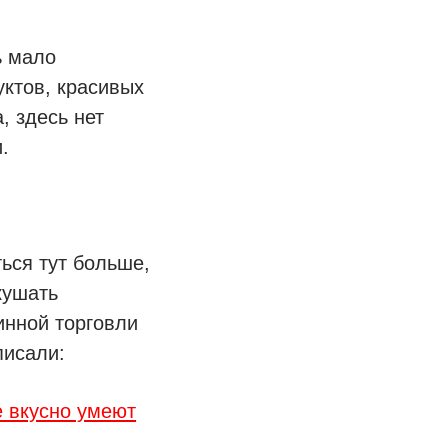
ь мало
ктов, красивых
, здесь нет
.
ться тут больше,
кушать
инной торговли
писали:
е вкусно умеют