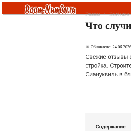
Главная
Камбоджа
Что случи
Все страны
Таиланд
📅 Обновлено: 24.06.202
Свежие отзывы о
ОАЭ
стройка.
Строите
Малайзия
Сиануквиль в бл
Турция
Шри Ланка
Вьетнам
Содержание