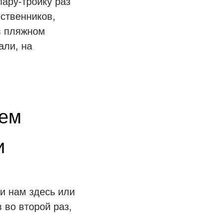
пару-тройку раз
ественников,
в пляжном
али, на
аем
и
и нам здесь или
 во второй раз,