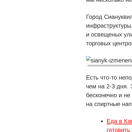
Город Сиануквил
инфраструктуры,
и освещеных ули
торговых центро
Есть что-то неп
чем на 2-3 дня.
бесконечно и не
на спиртные нап
Еда в Ка
готовить