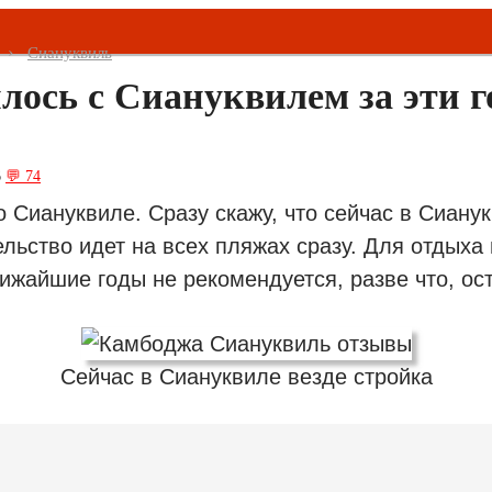
Сиануквиль
лось с Сиануквилем за эти 
6
💬 74
 Сиануквиле. Сразу скажу, что сейчас в Сиану
льство идет на всех пляжах сразу. Для отдыха 
ижайшие годы не рекомендуется, разве что, ос
Сейчас в Сиануквиле везде стройка