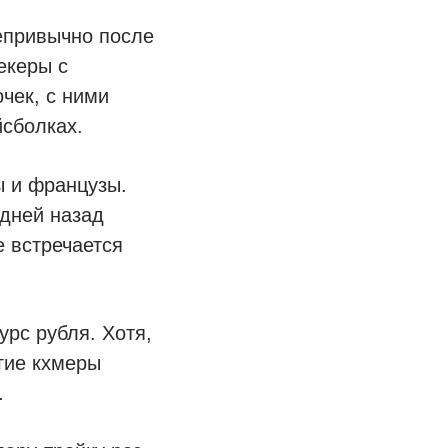
епривычно после
екеры с
чек, с ними
сболках.
ы и французы.
 дней назад
е встречается
урс рубля. Хотя,
огие кхмеры
.