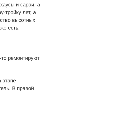
хаусы и сараи, а
у-тройку лет, а
ество высотных
же есть.
ц-то ремонтируют
а этапе
тель. В правой