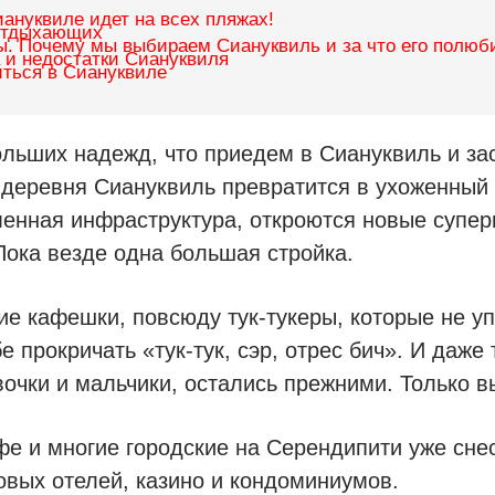
иануквиле идет на всех пляжах!
 отдыхающих
. Почему мы выбираем Сиануквиль и за что его полюб
 и недостатки Сиануквиля
иться в Сиануквиле
льших надежд, что приедем в Сиануквиль и зас
 деревня Сиануквиль превратится в ухоженный 
енная инфраструктура, откроются новые супер
Пока везде одна большая стройка.
ие кафешки, повсюду тук-тукеры, которые не уп
е прокричать «тук-тук, сэр, отрес бич». И даже
вочки и мальчики, остались прежними. Только в
е и многие городские на Серендипити уже снес
овых отелей, казино и кондоминиумов.