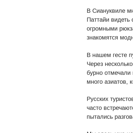
В Сиануквиле мн
Паттайи видеть 
огромными рюкза
знакомятся мод
В нашем гесте п
Через несколько
бурно отмечали 
много азиатов, 
Русских туристо
часто встречают
пытались разгов