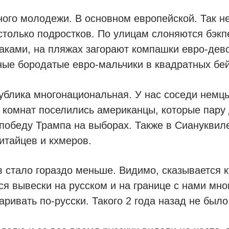
ого молодежи. В основном европейской. Так н
столько подростков. По улицам слоняются бэкп
ками, на пляжах загорают компашки евро-дево
ные бородатые евро-мальчики в квадратных бей
ублика многонациональная. У нас соседи немц
 комнат поселились американцы, которые пару
победу Трампа на выборах. Также в Сиануквил
китайцев и кхмеров.
в стало гораздо меньше. Видимо, сказывается к
ся вывески на русском и на границе с нами мн
аривать по-русски. Такого 2 года назад не было