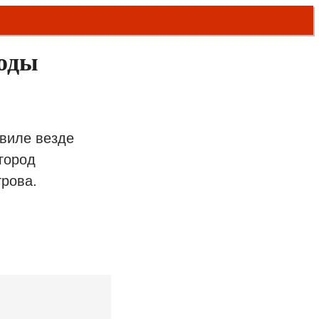
годы
квиле везде
город
трова.