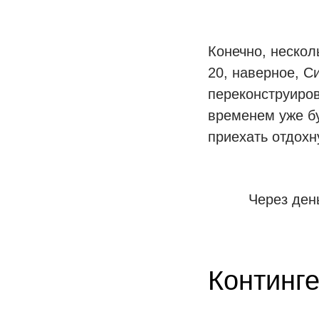
Конечно, нескол
20, наверное, С
переконструиров
временем уже бу
приехать отдохн
Через ден
Континг