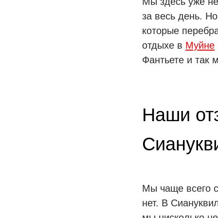
Мы здесь уже не
за весь день. Н
которые перебра
отдыхе в
Муйне
Фантьете и так 
Наши от
Сианукви
Мы чаще всего с
нет. В Сианукви
мы нисколько не