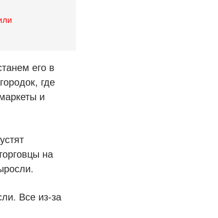
или
танем его в
городок, где
маркеты и
устят
 торговцы на
ыросли.
ли. Все из-за