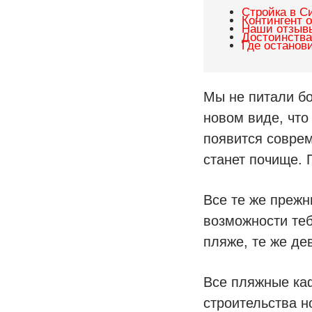
Об авторах
Стройка в С
Контингент
Наши отзывы
Достоинства
Где останов
Мы не питали бо
новом виде, что
появится соврем
станет почище. 
Все те же прежн
возможности теб
пляже, те же де
Все пляжные каф
строительства н