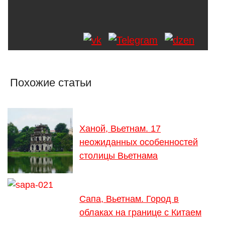
Похожие статьи
Ханой, Вьетнам. 17
неожиданных особенностей
столицы Вьетнама
Сапа, Вьетнам. Город в
облаках на границе с Китаем