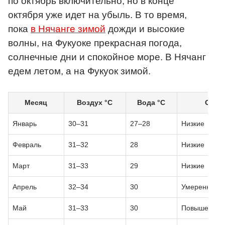
по октябрь включительно, но в конце
октября уже идет на убыль. В то время,
пока
в Нячанге зимой
дожди и высокие
волны, на Фукуоке прекрасная погода,
солнечные дни и спокойное море. В Нячанг
едем летом, а на Фукуок зимой.
Месяц
Воздух °C
Вода °C
Осад
Январь
30–31
27–28
Низкие
Февраль
31–32
28
Низкие
Март
31–33
29
Низкие
Апрель
32–34
30
Умеренные
Май
31–33
30
Повышенны