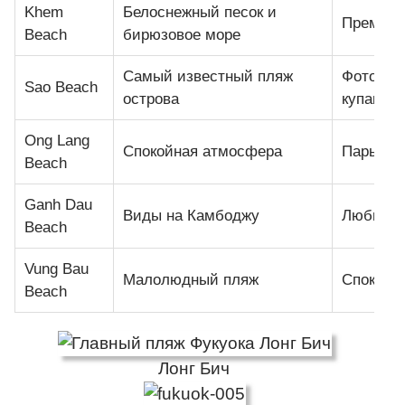
Khem
Белоснежный песок и
Премиал
Beach
бирюзовое море
Самый известный пляж
Фотогра
Sao Beach
острова
купание
Ong Lang
Спокойная атмосфера
Пары и 
Beach
Ganh Dau
Виды на Камбоджу
Любител
Beach
Vung Bau
Малолюдный пляж
Спокойн
Beach
Лонг Бич