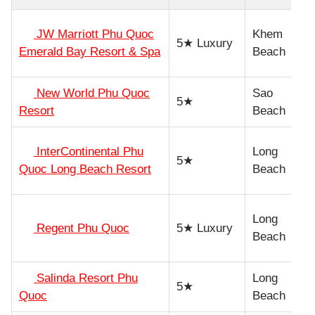
Од
JW Marriott Phu Quoc
Khem
5★ Luxury
л
Emerald Bay Resort & Spa
Beach
ку
New World Phu Quoc
Sao
Ви
5★
Resort
Beach
п
В
InterContinental Phu
Long
5★
ур
Quoc Long Beach Resort
Beach
се
П
Long
Regent Phu Quoc
5★ Luxury
от
Beach
пе
Salinda Resort Phu
Long
П
5★
Quoc
Beach
бу