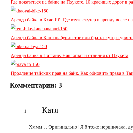
Где покататься на байке на Пхукете. 10 красивых дорог в р
Аренда байка в Кхао Яй. Где взять скутер в аренду возле 
Аренда байка в Канчанабури: стоит ли брать скутер турист
Аренда байка в Паттайе. Наш опыт и отличия от Пхукета
Продление тайских прав на байк. Как обновить права в Та
Комментарии:
3
Катя
Хммм… Оригинально! Я б тоже нервничала, ду