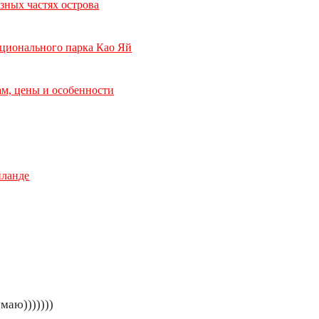
азных частях острова
национального парка Као Яй
ам, цены и особенности
иланде
маю)))))))