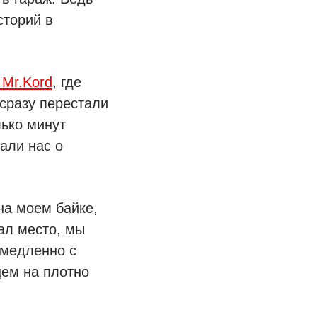
сторий в
 Mr.Kord
, где
 сразу перестали
ько минут
али нас о
на моем байке,
ал место, мы
 медленно с
цем на плотно