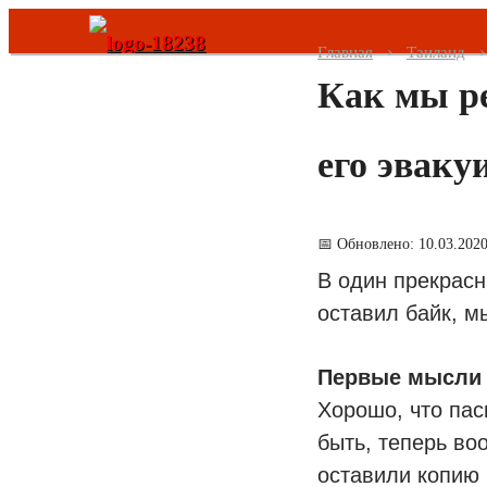
Главная
Таиланд
Как мы ре
Все страны
Таиланд
его эваку
ОАЭ
📅 Обновлено: 10.03.202
Малайзия
В один прекрас
оставил байк, м
Турция
Шри Ланка
Первые мысли —
Хорошо, что пас
Вьетнам
быть, теперь во
оставили копию 
Об авторах