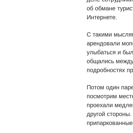
об обмане турис
Интернете.
С такими мыслям
арендовали мопе
улыбаться и бы
общались между 
подробностях п
Потом один паре
посмотрим место
проехали медлен
другой стороны.
припаркованные