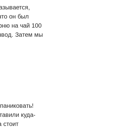
азывается,
что он был
рню на чай 100
азвод. Затем мы
 паниковать!
тавили куда-
 стоит