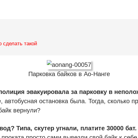
 сделать такой
Парковка байков в Ао-Нанге
полиция эвакуировала за парковку в непол
, автобусная остановка была. Тогда, сколько п
байк вернули?
вод? Типа, скутер угнали, платите 30000 бат.
 проката просто сами вывезли свой байк к себе