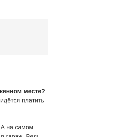
оженном месте?
ридётся платить
А на самом
 в гараж. Ведь