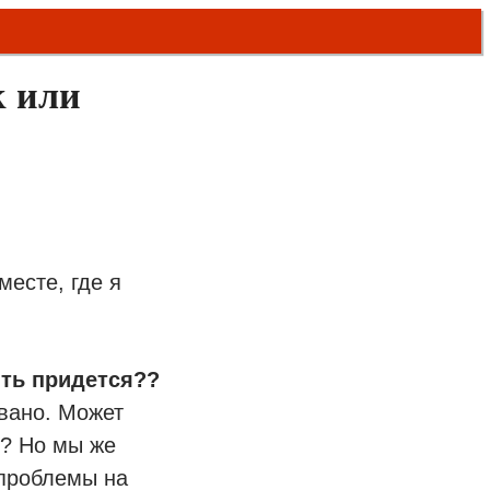
к или
 месте, где я
ить придется??
овано. Может
х? Но мы же
 проблемы на