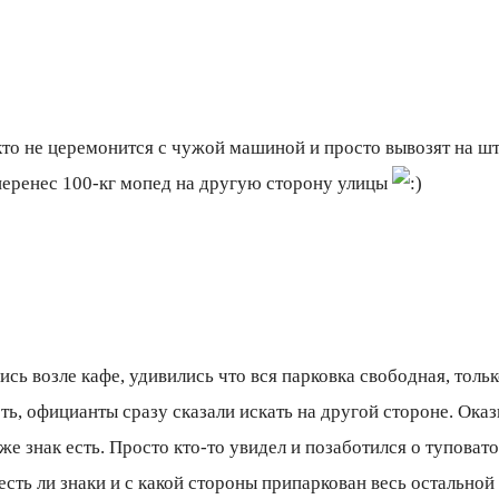
то не церемонится с чужой машиной и просто вывозят на штр
 перенес 100-кг мопед на другую сторону улицы
ь возле кафе, удивились что вся парковка свободная, только
ть, официанты сразу сказали искать на другой стороне. Ок
же знак есть. Просто кто-то увидел и позаботился о туповат
сть ли знаки и с какой стороны припаркован весь остальной