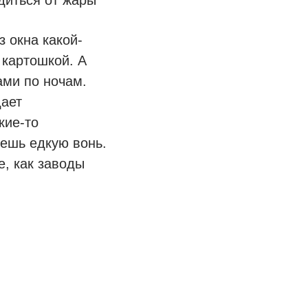
з окна какой-
 картошкой. А
ами по ночам.
дает
кие-то
уешь едкую вонь.
е, как заводы