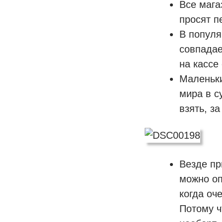
Все мага
просят п
В популя
совпадае
на кассе
Маленьки
мира в с
взять, з
Везде пр
можно оп
когда оч
Потому ч