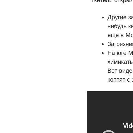
Другие з
нибудь к
еще в Мо
Загрязне
На юге М
химикаты
Вот виде
коптят с 