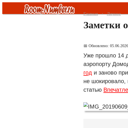
Главная
Личное
Заметки о
Россия
Крым
📅 Обновлено: 05.06.202
Уже прошло 14 д
Сочи
аэропорту Домо
Абхазия
год
и заново при
не шокировало, 
Москва
статью
Впечатле
Питер
Нижний