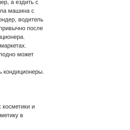
р, а ездить с
ала машина с
ондер, водитель
епривычно после
иционера.
маркетах.
лодно может
ть кондиционеры.
 косметики и
метику в