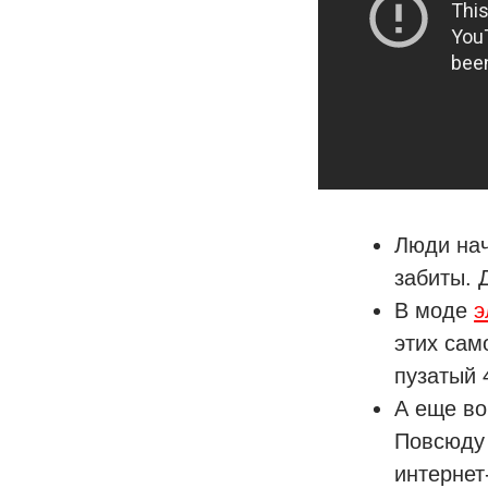
Люди нач
забиты. 
В моде
э
этих сам
пузатый 
А еще во
Повсюду 
интернет