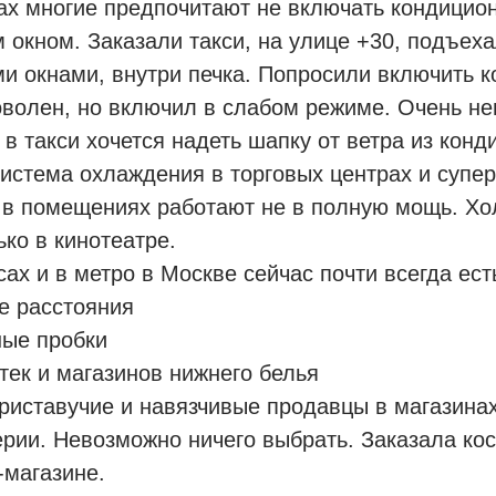
х многие предпочитают не включать кондиционе
 окном. Заказали такси, на улице +30, подъех
и окнами, внутри печка. Попросили включить к
волен, но включил в слабом режиме. Очень н
е в такси хочется надеть шапку от ветра из конд
истема охлаждения в торговых центрах и супер
в помещениях работают не в полную мощь. Хо
ько в кинотеатре.
сах и в метро в Москве сейчас почти всегда ес
е расстояния
ные пробки
тек и магазинов нижнего белья
риставучие и навязчивые продавцы в магазинах
ии. Невозможно ничего выбрать. Заказала кос
-магазине.