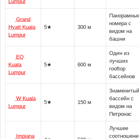
Lumpur
Панорамны
Grand
номера с
Hyatt Kuala
5★
300 м
видом на
Lumpur
башни
Один из
EQ
лучших
Kuala
5★
600 м
rooftop
Lumpur
бассейнов
Знамениты
W Kuala
бассейн с
5★
150 м
Lumpur
видом на
Петронас
Лучшее
Impiana
соотношени