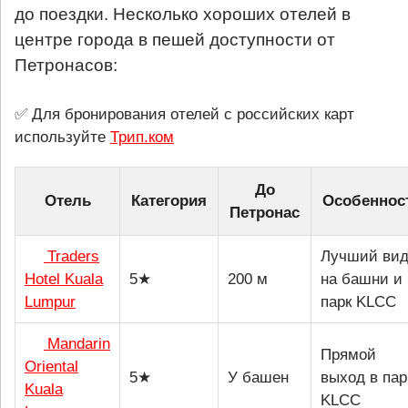
до поездки. Несколько хороших отелей в
центре города в пешей доступности от
Петронасов:
✅ Для бронирования отелей с российских карт
используйте
Трип.ком
До
Отель
Категория
Особеннос
Петронас
Traders
Лучший ви
Hotel Kuala
5★
200 м
на башни и
Lumpur
парк KLCC
Mandarin
Прямой
Oriental
5★
У башен
выход в пар
Kuala
KLCC