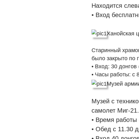
Находится слев
• Вход бесплат
Ханойская 
Старинный храмов
было закрыто по 
• Вход: 30 донгов 
• Часы работы: с 8
Музей арми
Музей с техник
самолет Миг-21.
• Время работы 
• Обед с 11.30 д
• Вход 40 донгов