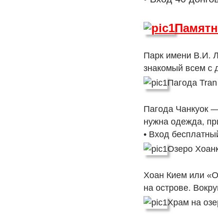
Памятн
Парк имени В.И. 
знакомый всем с 
Пагода Tran
Пагода Чанкуок —
нужна одежда, пр
• Вход бесплатны
Озеро Хоан
Хоан Кием или «О
на острове. Вокру
Храм на озе