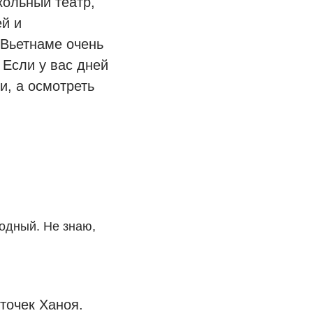
кольный театр,
ей и
 Вьетнаме очень
 Если у вас дней
и, а осмотреть
одный. Не знаю,
рточек Ханоя.