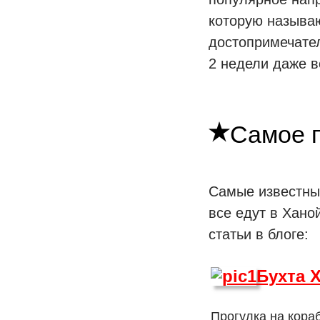
которую называю
достопримечател
2 недели даже в
Самое 
Самые известны
все едут в Хано
статьи в блоге:
Бухта 
Прогулка на кора