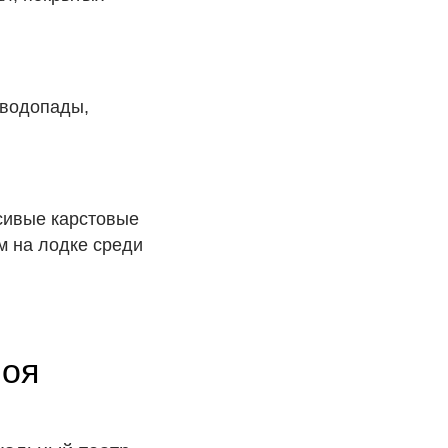
 водопады,
асивые карстовые
м на лодке среди
ноя