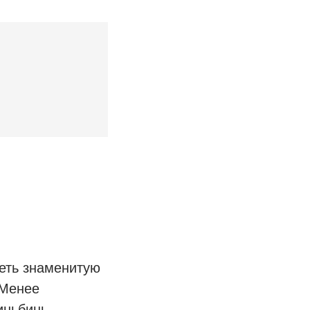
реть знаменитую
 Менее
иньбинь,