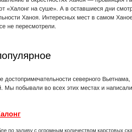
т «Халонг на суше». А в оставшиеся дни смот
ьности Ханоя. Интересных мест в самом Ханое
се не пересмотрели.
популярное
е достопримечательности северного Вьетнама,
й. Мы побывали во всех этих местах и написал
Халонг
бле по заливу с огромным количеством карстовых ск