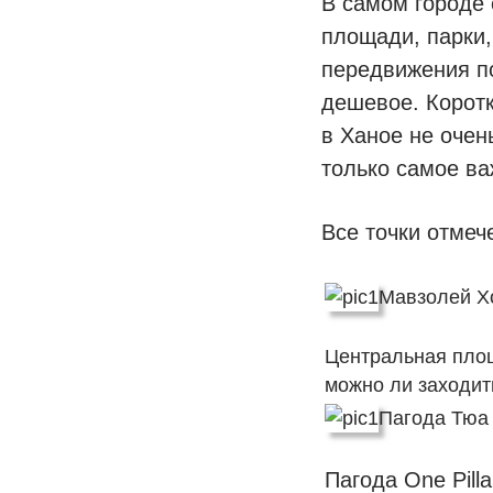
В самом городе 
площади, парки,
передвижения по
дешевое. Коротк
в Ханое не очен
только самое ва
Все точки отмече
Мавзолей 
Центральная площ
можно ли заходит
Пагода Тюа
Пагода One Pill