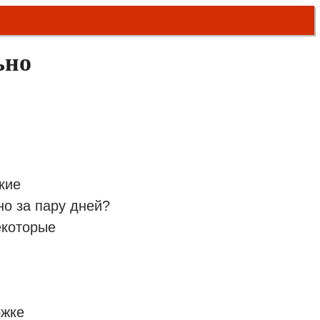
ьно
кие
о за пару дней?
екоторые
ожке