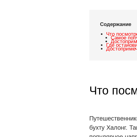
Об авторах
Содержание
Что посмотр
Самое поп
Достоприм
Где останов
Достопримеч
Что посм
Путешественники
бухту Халонг. Т
популярное нап