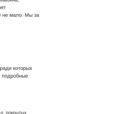
рят
 не мало. Мы за
 ради которых
и подробные
ал, покрытых