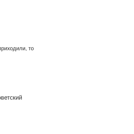
приходили, то
оветский