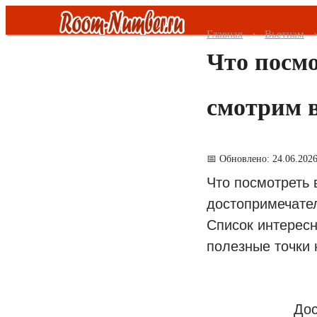
Главная
Вьетнам
Что посмо
Все страны
смотрим в
Таиланд
ОАЭ
📅 Обновлено: 24.06.202
Малайзия
Что посмотреть
достопримечател
Турция
Список интересн
полезные точки 
Шри Ланка
Вьетнам
Дос