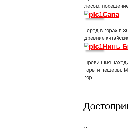
лесом, посещени
Сапа
Город в горах в 
древние китайски
Нинь Б
Провинция находи
горы и пещеры. М
гор.
Достопри