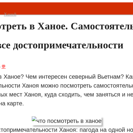
Ханой
треть в Ханое. Самостоятел
се достопримечательности
6
💬
 в Ханое? Чем интересен северный Вьетнам?
Ка
ьности Ханоя можно посмотреть самостоятельн
ых мест Ханоя, куда сходить, чем заняться и н
на карте.
топримечательности Ханоя: пагода на одной н