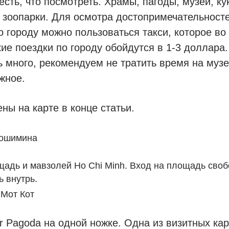
есть, что посмотреть. Храмы, пагоды, музеи, ку
 зоопарки. Для осмотра достопримечательност
 городу можно пользоваться такси, которое во
ие поездки по городу обойдутся в 1-3 доллара.
ь много, рекомендуем не тратить время на музе
жное.
ны на карте в конце статьи.
Хошимина
адь и мавзолей Ho Chi Minh. Вход на площадь своб
ь внутрь.
 Мот Кот
ar Pagoda на одной ножке. Одна из визитных ка