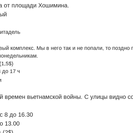
а от площади Хошимина.
ный
цитадель
ый комплекс. Мы в него так и не попали, то поздно 
понедельникам.
(1,5$)
 до 17 ч
и
ой времен вьетнамской войны. С улицы видно с
с 8 до 16.30
о 13.00
 (2$)