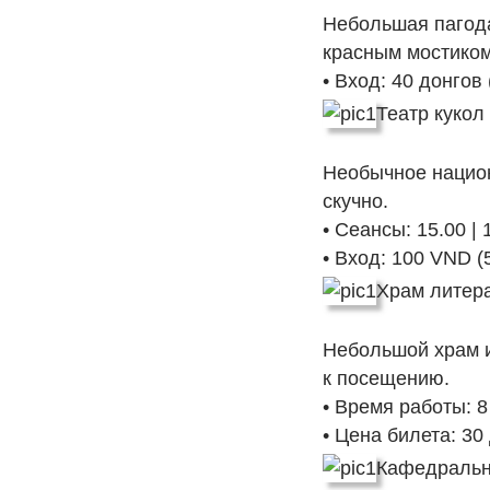
Небольшая пагода
красным мостиком
• Вход: 40 донгов 
Театр кукол
Необычное национ
скучно.
• Сеансы: 15.00 | 
• Вход: 100 VND (
Храм литер
Небольшой храм и
к посещению.
• Время работы: 8
• Цена билета: 30
Кафедральн