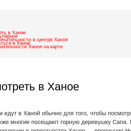
еть в Ханое
улярное
ечательности в центре Ханоя
иться в Ханое
ательности Ханоя на карте
отреть в Ханое
 едут в Ханой обычно для того, чтобы посмот
акже многие посещают горную деревушку Сапа.
равление в окрестностях Ханоя — провинция Н