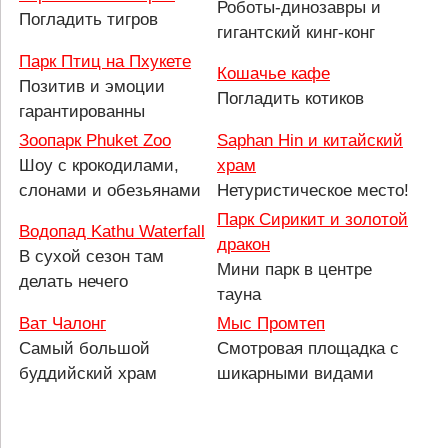
Роботы-динозавры и
Погладить тигров
гигантский кинг-конг
Парк Птиц на Пхукете
Кошачье кафе
Позитив и эмоции
Погладить котиков
гарантированны
Зоопарк Phuket Zoo
Saphan Hin и китайский
Шоу с крокодилами,
храм
слонами и обезьянами
Нетуристическое место!
Парк Сирикит и золотой
Водопад Kathu Waterfall
дракон
В сухой сезон там
Мини парк в центре
делать нечего
тауна
Ват Чалонг
Мыс Промтеп
Самый большой
Смотровая площадка с
буддийский храм
шикарными видами