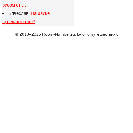
рисом ст …
Вячеслав:
На байке
проехали тоже?
© 2013–2026 Room-Number.ru. Блог о путешествиях
Карта сайта
|
Конфиденциальность
|
Реклама
|
Донаты
|
Контакты