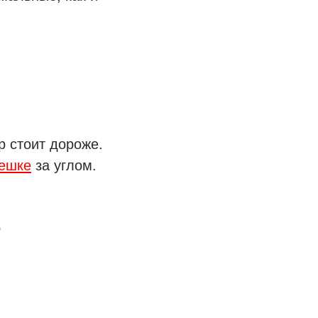
р стоит дороже.
ешке
за углом.
р