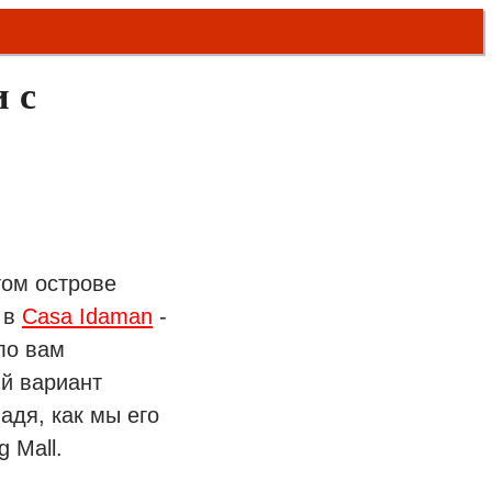
и с
том острове
 в
Casa Idaman
-
ло вам
ый вариант
дя, как мы его
 Mall.