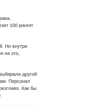
рака.
озит 100 рингит
й. Но внутри
я на это,
выбирали другой
там. Персонал
резгливо. Как бы