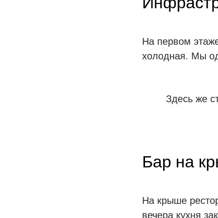
Инфрастр
На первом этаже
холодная. Мы од
Здесь же с
Бар на к
На крыше рестор
вечера кухня за