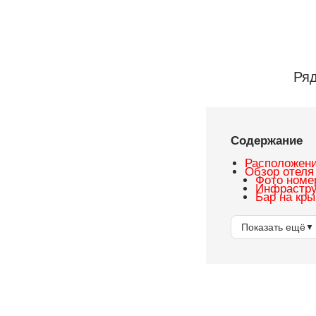
Об авторах
Ря
Содержание
Расположен
Обзор отеля
Фото номе
Инфрастру
Бар на кр
Показать ещё
▼