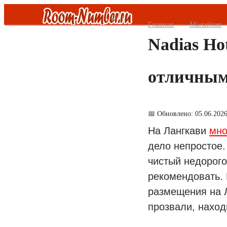
Главная
Малайзия
Nadias Ho
Все страны
отличным
Таиланд
ОАЭ
📅 Обновлено: 05.06.202
Малайзия
На Лангкави
мно
дело непростое
Турция
чистый недорого
рекомендовать. 
Шри Ланка
размещения на 
Вьетнам
прозвали, наход