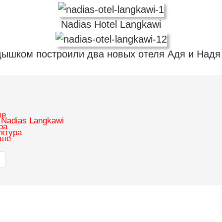
Nadias Hotel Langkawi
дышком построили два новых отеля Адя и Над
ие
 Nadias Langkawi
ра
ктура
ыше