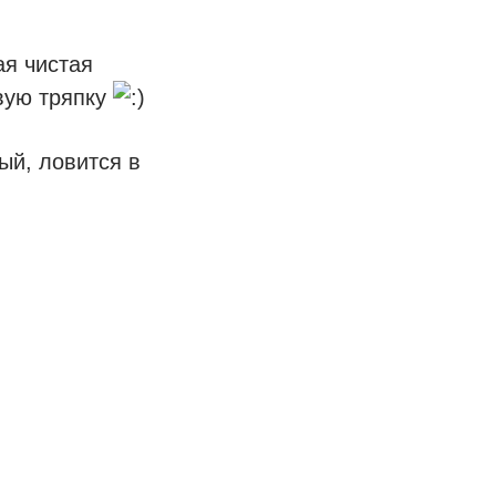
ая чистая
вую тряпку
ый, ловится в