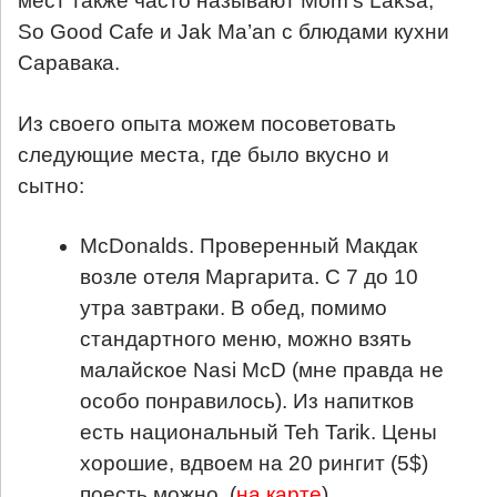
мест также часто называют Mom’s Laksa,
So Good Cafe и Jak Ma’an с блюдами кухни
Саравака.
Из своего опыта можем посоветовать
следующие места, где было вкусно и
сытно:
McDonalds. Проверенный Макдак
возле отеля Маргарита. С 7 до 10
утра завтраки. В обед, помимо
стандартного меню, можно взять
малайское Nasi McD (мне правда не
особо понравилось). Из напитков
есть национальный Teh Tarik. Цены
хорошие, вдвоем на 20 рингит (5$)
поесть можно. (
на карте
)