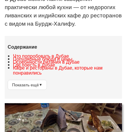
практически любой кухни — от недорогих
ливанских и индийских кафе до ресторанов
с видом на Бурдж-Халифу.
Содержание
Что попробовать в Дубае
Популярные блюда и цены
Осоебнности питания в Дубае
Где поесть в Дубае
Кафе и рестораны в Дубае, которые нам
понравились
Показать ещё
▼