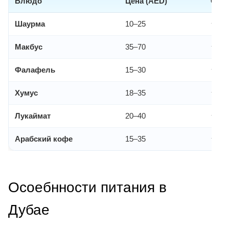
Блюдо
Цена (AED)
Стои
Шаурма
10–25
★★
Макбус
35–70
★★
Фалафель
15–30
★★
Хумус
18–35
★★
Лукаймат
20–40
★★
Арабский кофе
15–35
★★
Осоебнности питания в
Дубае