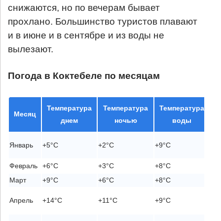
снижаются, но по вечерам бывает
прохлано. Большинство туристов плавают
и в июне и в сентябре и из воды не
вылезают.
Погода в Коктебеле по месяцам
Температура
Температура
Температура
С
Месяц
днем
ночью
воды
Не
Январь
+5°C
+2°C
+9°C
(х
Февраль
+6°C
+3°C
+8°C
Не
Март
+9°C
+6°C
+8°C
Эк
Мо
Апрель
+14°C
+11°C
+9°C
гул