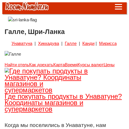
Галле, Шри-Ланка
Унаватуна
|
Хиккадува
|
Галле
|
Канди
|
Мирисса
Найти отель
Как доехать
Карта
Время
Курсы валют
Цены
Где покупать продукты в Унаватуне?
Координаты магазинов и
супермаркетов
Когда мы поселились в Унаватуне, нам