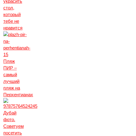
украсить
стол,
который
тебе не
нравится
Пляж
ПИР –
самый
лучший
пляж на
Перхентианах
Дубай
фото.
Советуем
посетить